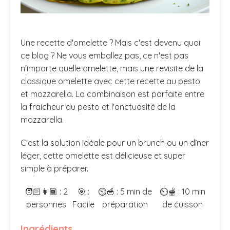
Une recette d'omelette ? Mais c'est devenu quoi
ce blog ? Ne vous emballez pas, ce n'est pas
n'importe quelle omelette, mais une revisite de la
classique omelette avec cette recette au pesto
et mozzarella. La combinaison est parfaite entre
la fraicheur du pesto et l'onctuosité de la
mozzarella.
C'est la solution idéale pour un brunch ou un dîner
léger, cette omelette est délicieuse et super
simple à préparer.
🧑🏻👩🏾 :
2
🎯 :
⏲️🥣 :
5 min de
⏲️🫕 :
10 min
personnes
Facile
préparation
de cuisson
Ingrédients