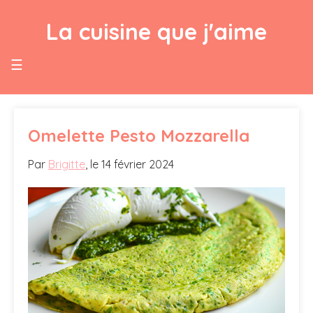
La cuisine que j'aime
☰
Omelette Pesto Mozzarella
Par
Brigitte
,
le 14 février 2024